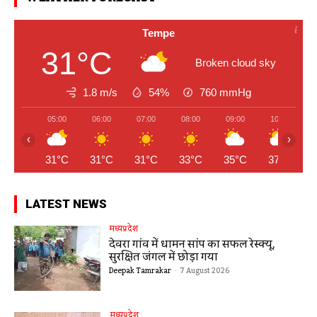
Tempe
31°C
Broken cloud sky
1.8 m/s
54%
760
mmHg
05:00
06:00
07:00
08:00
09:00
10:00
‹
›
31°C
31°C
31°C
33°C
35°C
37°C
LATEST NEWS
मध्यप्रदेश
देवरा गांव में धामन सांप का सफल रेस्क्यू,
सुरक्षित जंगल में छोड़ा गया
Deepak Tamrakar
-
7 August 2026
मध्यप्रदेश